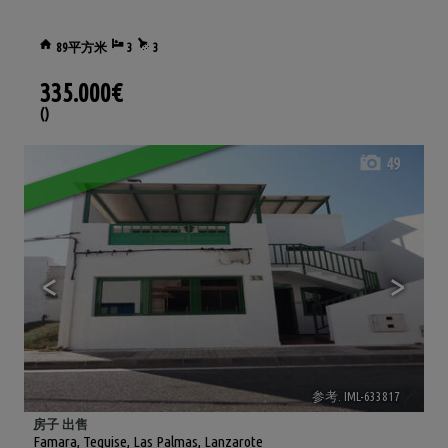
89平方米
3
3
335.000€
()
49
<
>
参考. IML-633817
🔗
房子 出售
Famara
,
Teguise
,
Las Palmas, Lanzarote