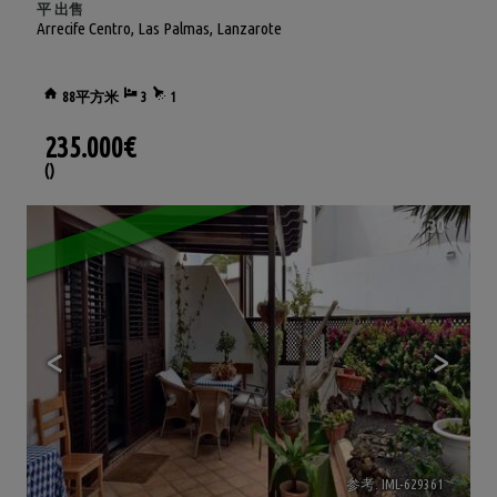
平 出售
Arrecife Centro
,
Las Palmas, Lanzarote
88平方米
3
1
235.000€
()
30
<
>
参考. IML-629361
🔗