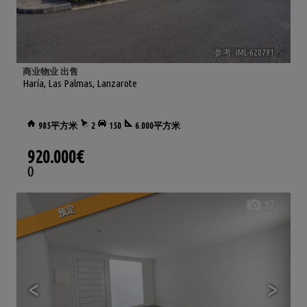
参考. IML-620791
🔗
商业物业 出售
Haría
,
Las Palmas, Lanzarote
985平方米
2
150
6.000平方米
920.000€
()
17
预定
<
>