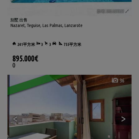
参考. IML-627327
🔗
别墅 出售
Nazaret
,
Teguise
,
Las Palmas, Lanzarote
241平方米
3
3
755平方米
895.000€
()
36
<
>