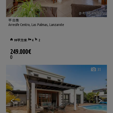
参考. IML-626232
🔗
平 出售
Arrecife Centro
,
Las Palmas, Lanzarote
99平方米
4
2
249.000€
()
31
<
>