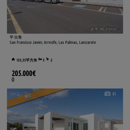
参考. IML-618956
🔗
平 出售
San Francisco Javier
,
Arrecife
,
Las Palmas, Lanzarote
133,55平方米
3
2
205.000€
()
41
预定
<
>