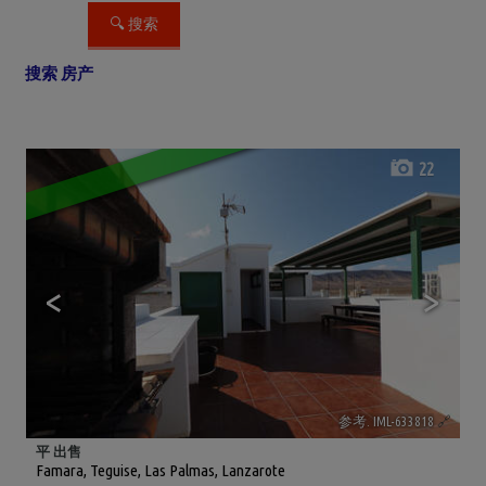
搜索 房产
22
<
>
参考. IML-633818
🔗
平 出售
Famara
,
Teguise
,
Las Palmas, Lanzarote