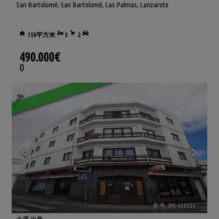
San Bartolomé
,
San Bartolomé
,
Las Palmas, Lanzarote
159平方米
3
2
490.000€
()
2
<
>
参考. IML-630521
🔗