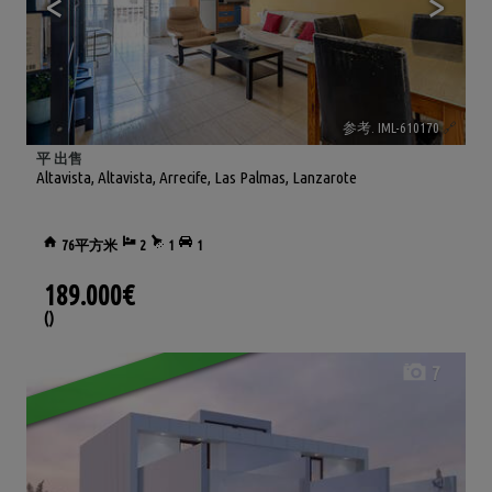
<
>
参考. IML-610170
🔗
平 出售
Altavista
,
Altavista
,
Arrecife
,
Las Palmas, Lanzarote
76平方米
2
1
1
189.000€
()
7