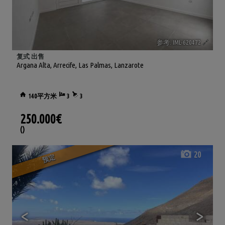
参考. IML-620472
🔗
复式 出售
Argana Alta
,
Arrecife
,
Las Palmas, Lanzarote
140平方米
3
3
250.000€
()
20
预定
<
>