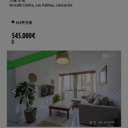
大厦 出售
Arrecife Centro
,
Las Palmas, Lanzarote
455平方米
545.000€
()
25
<
>
参考. IML-630499
🔗