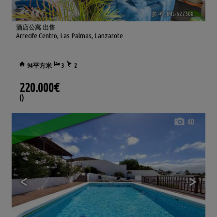
参考. IML-627508
🔗
酒店公寓 出售
Arrecife Centro
,
Las Palmas, Lanzarote
94平方米
3
2
220.000€
()
40
<
>