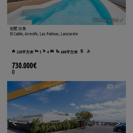
参考. IML-622354
🔗
别墅 出售
El Cable
,
Arrecife
,
Las Palmas, Lanzarote
228平方米
5
4
600平方米
730.000€
()
49
预定
<
>