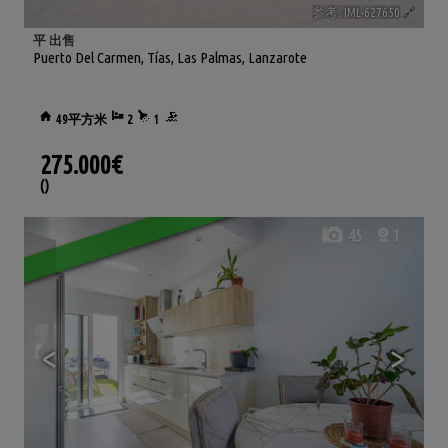
参考. IML-627650
🔗
平 出售
Puerto Del Carmen
,
Tías
,
Las Palmas, Lanzarote
49平方米
2
1
275.000€
()
45
1
<
>