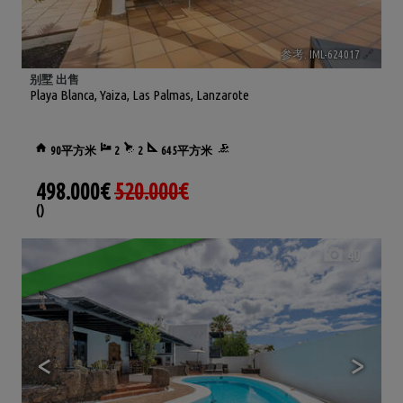
参考. IML-624017
🔗
别墅 出售
Playa Blanca
,
Yaiza
,
Las Palmas, Lanzarote
90平方米
2
2
645平方米
498.000€
520.000€
()
40
<
>