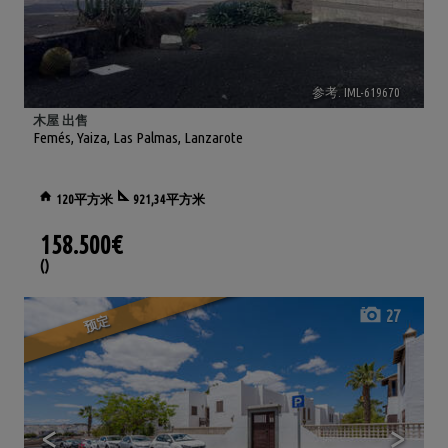
参考. IML-619670
🔗
木屋 出售
Femés
,
Yaiza
,
Las Palmas, Lanzarote
120平方米
921,34平方米
158.500€
()
27
预定
<
>