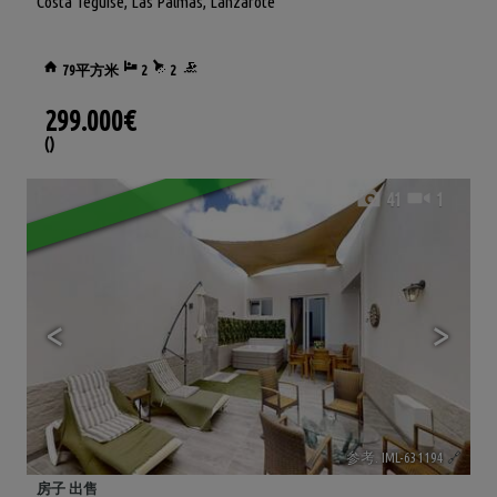
Costa Teguise
,
Las Palmas, Lanzarote
79平方米
2
2
299.000€
()
41
1
<
>
参考. IML-631194
🔗
房子 出售