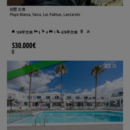
参考. IML-627652
🔗
别墅 出售
Playa Blanca
,
Yaiza
,
Las Palmas, Lanzarote
138平方米
3
4
1
670平方米
530.000€
()
28
<
>