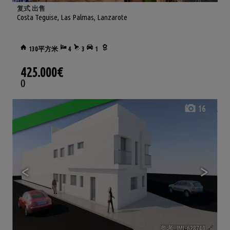
复式 出售
Costa Teguise
,
Las Palmas, Lanzarote
130平方米
4
3
1
425.000€
()
16
<
>
参考. IML-628740
🔗