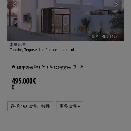
<
>
参考. IML-610165
🔗
木屋 出售
Tahiche
,
Teguise
,
Las Palmas, Lanzarote
153平方米
3
2
320平方米
495.000€
()
选择:
163 属性。特性
更多属性
»