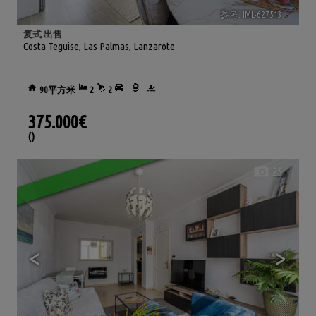
参考. IML-627513
🔗
复式 出售
Costa Teguise
,
Las Palmas, Lanzarote
90平方米
2
2
375.000€
()
25
<
>