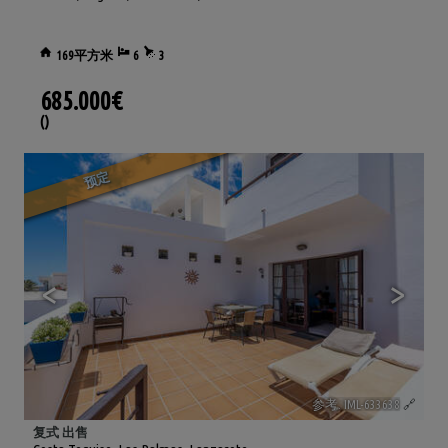
169平方米
6
3
685.000€
()
预定
<
>
参考. IML-633638
🔗
复式 出售