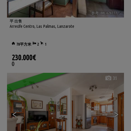
参考. IML-626777
🔗
平 出售
Arrecife Centro
,
Las Palmas, Lanzarote
78平方米
2
1
230.000€
()
31
<
>