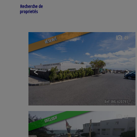
Recherche de
proprietés
49
RÉSERVÉ
<
>
Ref. IML-620791
🔗
15
EXCLUSIF