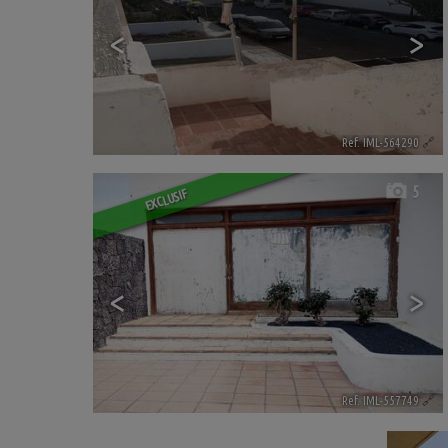
<
>
Ref. IML-564290
🔗
5
EXCLUSIF
<
>
Ref. IML-557749
🔗