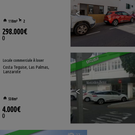
<
110m²
2
298.000€
()
EXCLUSIF
Locale commerciale À louer
Costa Teguise
,
Las Palmas,
Lanzarote
<
538m²
4.000€
()