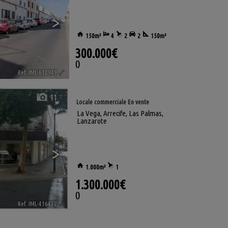
>
150m²
4
2
2
150m²
300.000€
()
Ref. IML-618949
🔗
11
Locale commerciale En vente
La Vega
,
Arrecife
,
Las Palmas,
Lanzarote
>
1.000m²
1
1.300.000€
()
Ref. IML-416432
🔗