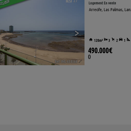
27
XCLUSIF
Logement En vente
Arrecife
,
Las Palmas, Lan
>
120m²
3
2
1
490.000€
()
Ref. IML-634364
🔗