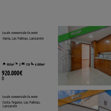
EXCLUSIF
Locale commerciale En vente
Haría
,
Las Palmas, Lanzarote
<
985m²
2
150
6.000m²
920.000€
()
RÉSERVÉ
Locale commerciale En vente
Costa Teguise
,
Las Palmas,
Lanzarote