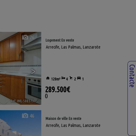
26
Logement En vente
Arrecife
,
Las Palmas, Lanzarote
>
Contact
120m²
4
2
1
289.500€
()
Ref. IML-588573
🔗
46
Maison de ville En vente
Arrecife
,
Las Palmas, Lanzarote