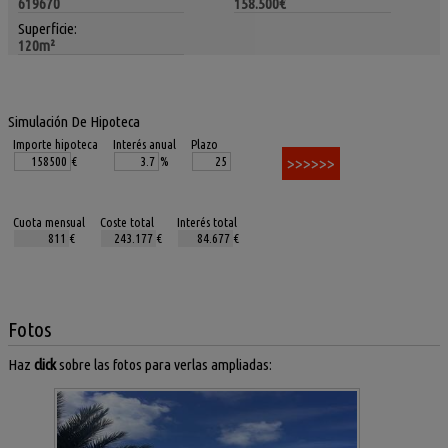
619670
158.500€
Superficie:
120m²
Simulación De Hipoteca
Importe hipoteca
Interés anual
Plazo
€
%
Cuota mensual
Coste total
Interés total
€
€
€
Fotos
Haz
click
sobre las fotos para verlas ampliadas: