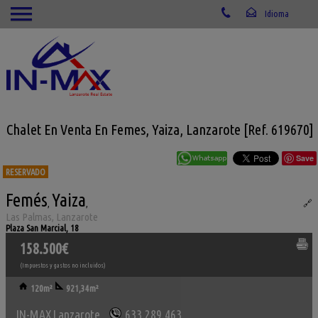
Chalet En Venta En Femes, Yaiza, Lanzarote [Ref. 619670]
Save
RESERVADO
Femés
Yaiza
Ref.. IML-619670
,
,
🔗
Las Palmas, Lanzarote
Plaza San Marcial, 18
158.500€
(Impuestos y gastos no incluidos)
120m²
921,34m²
IN-MAX Lanzarote
633.289.463