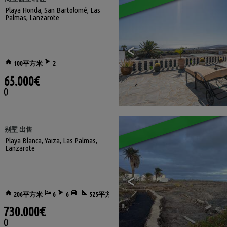
Playa Honda
,
San Bartolomé
,
Las
Palmas, Lanzarote
<
100平方米
2
65.000€
()
别墅 出售
Playa Blanca
,
Yaiza
,
Las Palmas,
Lanzarote
<
206平方米
6
6
525平方米
730.000€
()