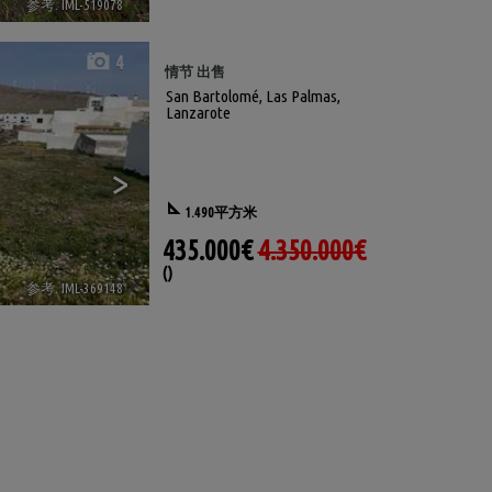
参考. IML-519078
🔗
4
情节 出售
San Bartolomé
,
Las Palmas,
Lanzarote
>
1.490平方米
435.000€
4.350.000€
()
参考. IML-369148
🔗