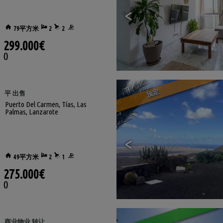
<
79平方米
2
2
299.000€
()
预定
平 出售
Puerto Del Carmen
,
Tías
,
Las
Palmas, Lanzarote
<
49平方米
2
1
275.000€
()
商业物业 转让