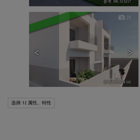
参考. IML-535657
🔗
21
<
>
参考. IML-624508
🔗
选择:
12 属性。特性