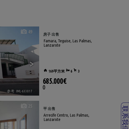
49
房子 出售
Famara
,
Teguise
,
Las Palmas,
Lanzarote
>
169平方米
6
3
685.000€
()
参考. IML-633817
🔗
25
联系我
平 出售
Arrecife Centro
,
Las Palmas,
Lanzarote