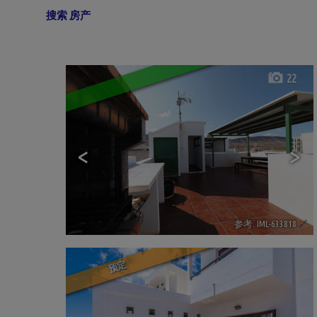
搜索 房产
22
<
>
参考. IML-633818
🔗
预定