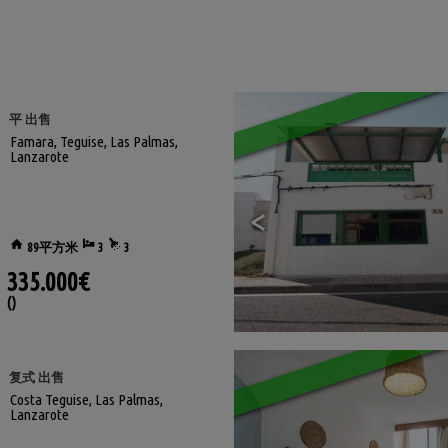
平 出售
Famara
,
Teguise
,
Las Palmas,
Lanzarote
<
89平方米
3
3
335.000€
()
复式 出售
Costa Teguise
,
Las Palmas,
Lanzarote