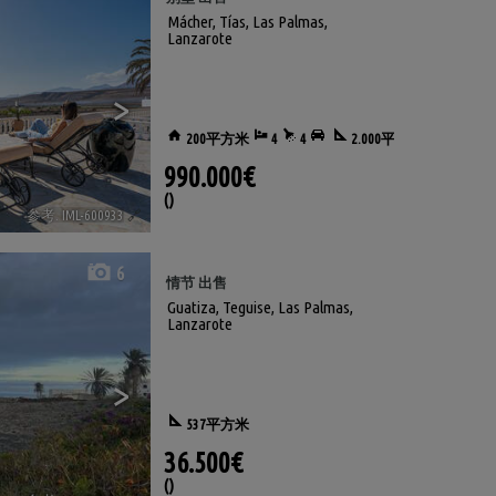
Mácher
,
Tías
,
Las Palmas,
Lanzarote
>
200平方米
4
4
2.000平方米
990.000€
()
参考. IML-600933
🔗
6
情节 出售
Guatiza
,
Teguise
,
Las Palmas,
Lanzarote
>
537平方米
36.500€
()