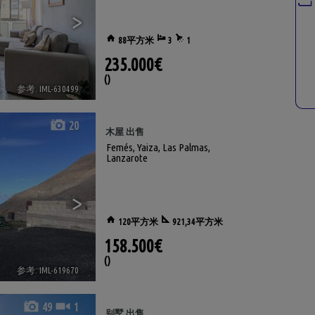
>
88平方米
3
1
235.000€
()
参考. IML-630499
🔗
20
木屋 出售
Femés
,
Yaiza
,
Las Palmas,
Lanzarote
>
120平方米
921,34平方米
158.500€
()
参考. IML-619670
🔗
49
1
别墅 出售