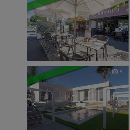
<
>
参考. IML-606665
🔗
9
<
>