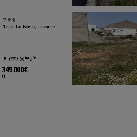
平 出售
Tinajo
,
Las Palmas, Lanzarote
<
87平方米
2
1
349.000€
()