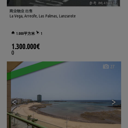
参考. IML-416432
🔗
商业物业 出售
La Vega
,
Arrecife
,
Las Palmas, Lanzarote
1.000平方米
1
1.300.000€
()
27
<
>