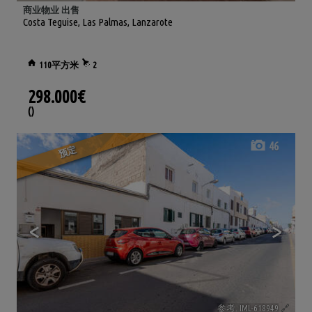
商业物业 出售
Costa Teguise
,
Las Palmas, Lanzarote
110平方米
2
298.000€
()
46
预定
<
>
参考. IML-618949
🔗