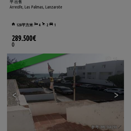
平 出售
Arrecife
,
Las Palmas, Lanzarote
120平方米
4
2
1
289.500€
()
15
<
>
参考. IML-564290
🔗