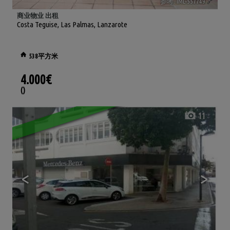
参考. IML-557749
🔗
商业物业 出租
Costa Teguise
,
Las Palmas, Lanzarote
538平方米
4.000€
()
11
<
>