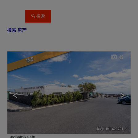
搜索 房产
49
预定
<
>
参考. IML-620791
🔗
商业物业 出售