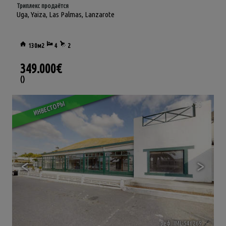
Триплекс продаётся
Uga
,
Yaiza
,
Las Palmas, Lanzarote
130м2
4
2
349.000€
()
39
ИНВЕСТОРЫ
<
>
реф. IML-546269
🔗