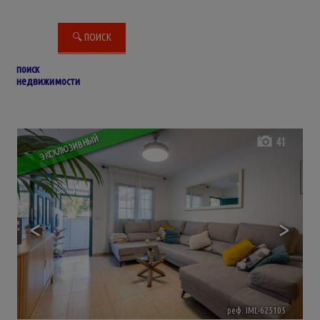
поиск
недвижимости
ЭКСКЛЮЗИВНЫЙ
41
<
>
реф. IML-625105
🔗