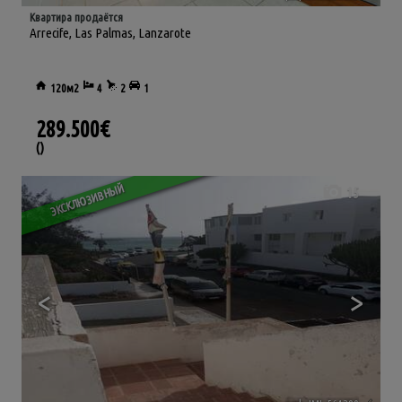
Квартира продаётся
Arrecife
,
Las Palmas, Lanzarote
120м2
4
2
1
289.500€
()
ЭКСКЛЮЗИВНЫЙ
15
<
>