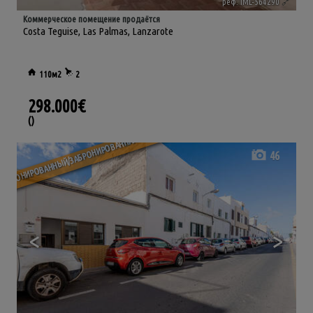
реф. IML-564290
🔗
Коммерческое помещение продаётся
Costa Teguise
,
Las Palmas, Lanzarote
110м2
2
298.000€
()
ЗАБРОНИРОВАННЫЙ/ЗАБРОНИРОВАННАЯ
46
<
>