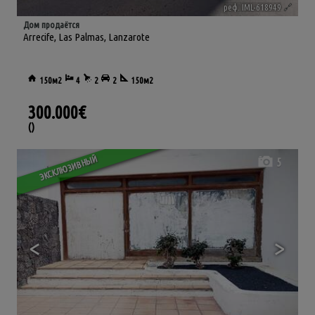
реф. IML-618949
🔗
Дом продаётся
Arrecife
,
Las Palmas, Lanzarote
150м2
4
2
2
150м2
300.000€
()
ЭКСКЛЮЗИВНЫЙ
5
<
>