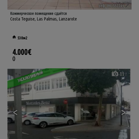
реф. IML-557749
🔗
Коммерческое помещение сдаётся
Costa Teguise
,
Las Palmas, Lanzarote
538м2
4.000€
()
ЭКСКЛЮЗИВНЫЙ
11
<
>