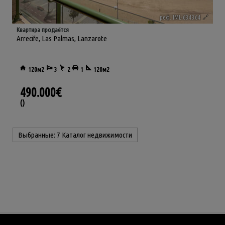
реф. IML-634364
🔗
Квартира продаётся
Arrecife
,
Las Palmas, Lanzarote
120м2
3
2
1
120м2
490.000€
()
Выбранные:
7 Каталог недвижимости