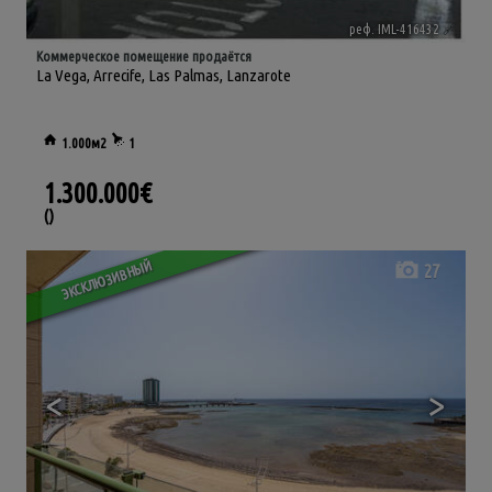
реф. IML-416432
🔗
Коммерческое помещение продаётся
La Vega
,
Arrecife
,
Las Palmas, Lanzarote
1.000м2
1
1.300.000€
()
ЭКСКЛЮЗИВНЫЙ
27
<
>