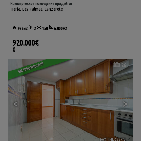
Коммерческое помещение продаётся
Haría
,
Las Palmas, Lanzarote
985м2
2
150
6.000м2
920.000€
()
ЭКСКЛЮЗИВНЫЙ
26
<
>
реф. IML-588573
🔗