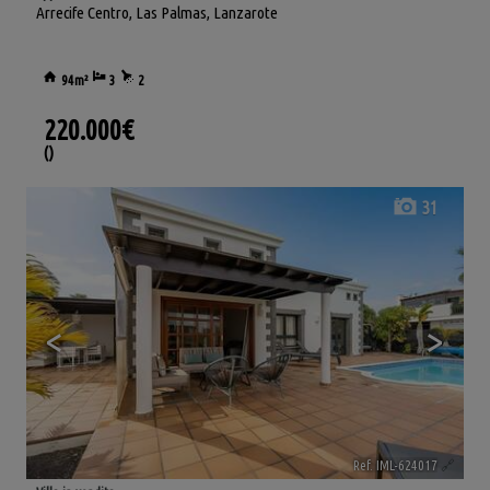
Arrecife Centro
,
Las Palmas, Lanzarote
94m²
3
2
220.000€
()
31
<
>
Ref. IML-624017
🔗