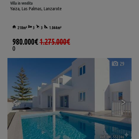
Villa in vendita
Yaiza
,
Las Palmas, Lanzarote
218m²
3
3
1.044m²
980.000€
1.275.000€
()
29
<
>
Ref. IML-552246
🔗