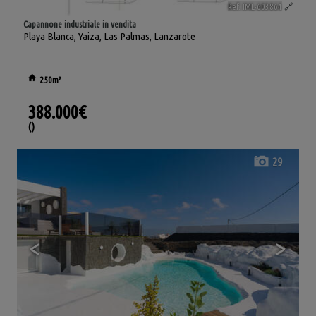
Ref. IML-603864
🔗
Capannone industriale in vendita
Playa Blanca
,
Yaiza
,
Las Palmas, Lanzarote
250m²
388.000€
()
29
<
>