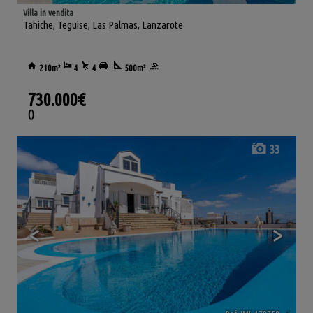
Villa in vendita
Tahiche
,
Teguise
,
Las Palmas, Lanzarote
210m²
4
4
500m²
730.000€
()
33
<
>