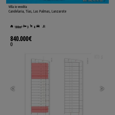
Ref. IML-479750
🔗
Villa in vendita
Candelaria
,
Tías
,
Las Palmas, Lanzarote
180m²
3
4
840.000€
()
5
<
>