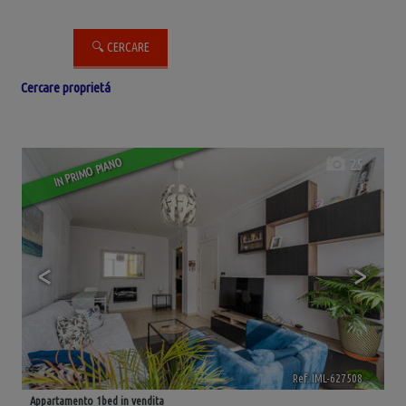
Cercare proprietá
IN PRIMO PIANO
25
<
>
Ref. IML-627508
🔗
Appartamento 1bed in vendita