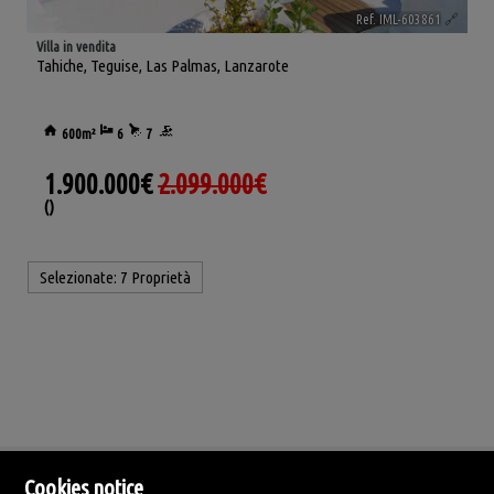
Ref. IML-603861
🔗
Villa in vendita
Tahiche
,
Teguise
,
Las Palmas, Lanzarote
600m²
6
7
1.900.000€
2.099.000€
()
Selezionate:
7 Proprietà
Cookies notice