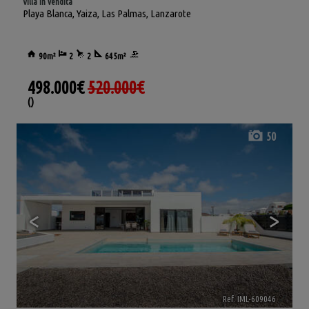
Villa in vendita
Playa Blanca
,
Yaiza
,
Las Palmas, Lanzarote
90m²
2
2
645m²
498.000€
520.000€
()
50
<
>
Ref. IML-609046
🔗