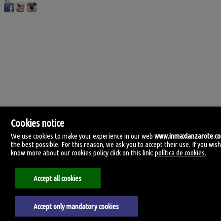
Cookies notice
We use cookies to make your experience in our web
www.inmaxlanzarote.c
the best possible. For this reason, we ask you to accept their use. If you wish
know more about our cookies policy click on this link:
política de cookies
.
IN-MAX Lanzarote
C. Manolo millares 105.
35500 Arrecife, Lanzarote, Las Palmas
Accept all cookies
Spagna
0034690374507
Accept only mandatory cookies
Avviso legale