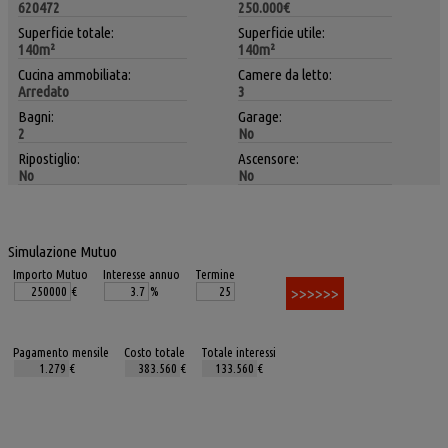
620472
250.000€
Superficie totale:
Superficie utile:
140m²
140m²
Cucina ammobiliata:
Camere da letto:
Arredato
3
Bagni:
Garage:
2
No
Ripostiglio:
Ascensore:
No
No
Simulazione Mutuo
Importo Mutuo
Interesse annuo
Termine
€
%
Pagamento mensile
Costo totale
Totale interessi
€
€
€