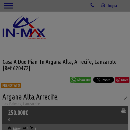
Casa A Due Piani In Argana Alta, Arrecife, Lanzarote
[Ref 620472]
Save
PRENOTATO
Argana Alta
Arrecife
Ref. IML-620472
,
,
🔗
Las Palmas, Lanzarote
250.000€
()
140m²
3
3