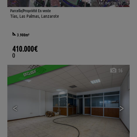
Ref. IML-599797
🔗
Parcelle/Propriété En vente
Tías
,
Las Palmas, Lanzarote
3.900m²
410.000€
()
16
EXCLUSIF
<
>