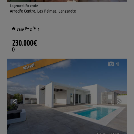
Logement En vente
Arrecife Centro
,
Las Palmas, Lanzarote
78m²
2
1
230.000€
()
41
RÉSERVÉ
<
>