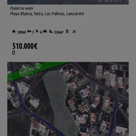
Ref. IML-618955
🔗
Chalet En vente
Playa Blanca
,
Yaiza
,
Las Palmas, Lanzarote
189m²
5
4
524m²
510.000€
()
3
INVESTISSEURS
<
>