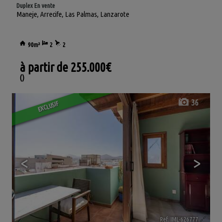
Duplex En vente
Maneje
,
Arrecife
,
Las Palmas, Lanzarote
90m²
2
2
à partir de
255.000€
()
36
EXCLUSIF
<
>
Ref. IML-626777
🔗