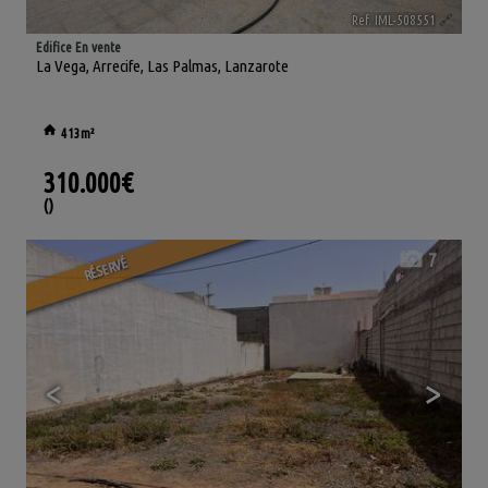
Ref. IML-508551
🔗
Edifice En vente
La Vega
,
Arrecife
,
Las Palmas, Lanzarote
413m²
310.000€
()
7
RÉSERVÉ
<
>