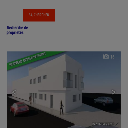
Recherche de
proprietés
NOUVEAU DÉVELOPPEMENT
16
<
>
Ref. IML-628740
🔗