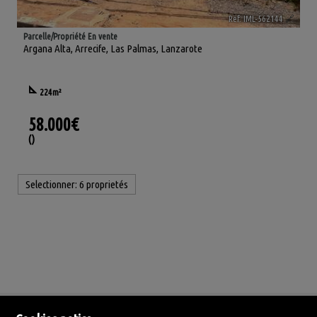
Ref. IML-562144
🔗
Parcelle/Propriété En vente
Argana Alta
,
Arrecife
,
Las Palmas, Lanzarote
224m²
58.000€
()
Selectionner:
6 proprietés