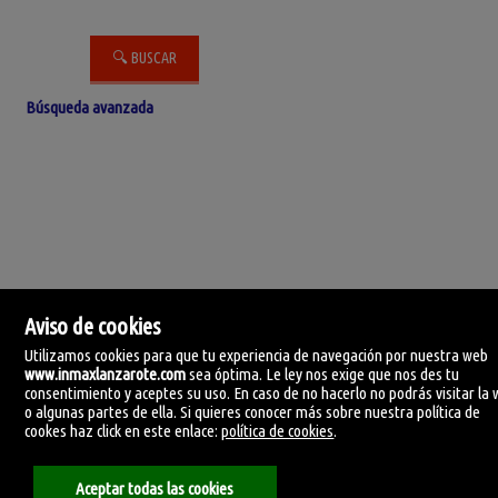
Búsqueda avanzada
Aviso de cookies
Utilizamos cookies para que tu experiencia de navegación por nuestra web
www.inmaxlanzarote.com
sea óptima. Le ley nos exige que nos des tu
consentimiento y aceptes su uso. En caso de no hacerlo no podrás visitar la
o algunas partes de ella. Si quieres conocer más sobre nuestra política de
cookes haz click en este enlace:
política de cookies
.
IN-MAX Lanzarote
C. Manolo millares 105.
35500 Arrecife, Lanzarote, Las Palmas
Aceptar todas las cookies
España