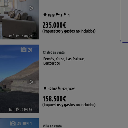
>
88m²
3
1
235.000€
(Impuestos y gastos no incluidos)
Ref.. IML-630499
🔗
20
Chalet en venta
Femés
,
Yaiza
,
Las Palmas,
Lanzarote
>
120m²
921,34m²
158.500€
(Impuestos y gastos no incluidos)
Ref.. IML-619670
🔗
49
1
Villa en venta