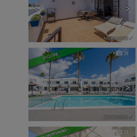
<
>
Ref.. IML-633638
🔗
28
EXCLUSIVA
<
>
Ref.. IML-627650
🔗
BUENA OPORTUNIDAD
33