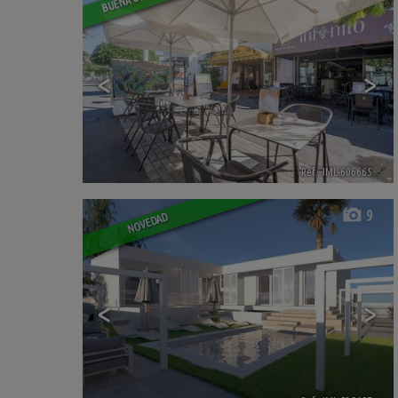
<
>
Ref.. IML-606665
🔗
9
NOVEDAD
<
>