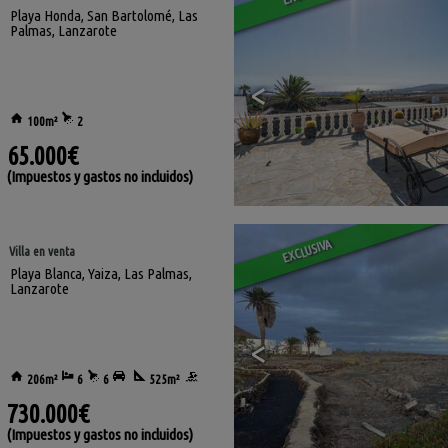
Playa Honda
,
San Bartolomé
,
Las
Palmas, Lanzarote
<
100m²
2
65.000€
(Impuestos y gastos no incluidos)
EXCLUSIVA
Villa en venta
Playa Blanca
,
Yaiza
,
Las Palmas,
Lanzarote
<
206m²
6
6
525m²
730.000€
(Impuestos y gastos no incluidos)