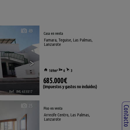
49
Casa en venta
Famara
,
Teguise
,
Las Palmas,
Lanzarote
>
169m²
6
3
685.000€
(Impuestos y gastos no incluidos)
Ref.. IML-633817
🔗
25
Contact
Piso en venta
Arrecife Centro
,
Las Palmas,
Lanzarote