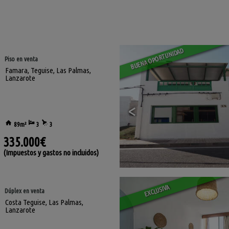
BUENA OPORTUNIDAD
Piso en venta
Famara
,
Teguise
,
Las Palmas,
Lanzarote
<
89m²
3
3
335.000€
(Impuestos y gastos no incluidos)
EXCLUSIVA
Dúplex en venta
Costa Teguise
,
Las Palmas,
Lanzarote