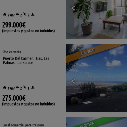
<
79m²
2
2
299.000€
(Impuestos y gastos no incluidos)
RESERVADO
Piso en venta
Puerto Del Carmen
,
Tías
,
Las
Palmas, Lanzarote
<
49m²
2
1
275.000€
(Impuestos y gastos no incluidos)
EXCLUSIVA
Local comercial para traspaso