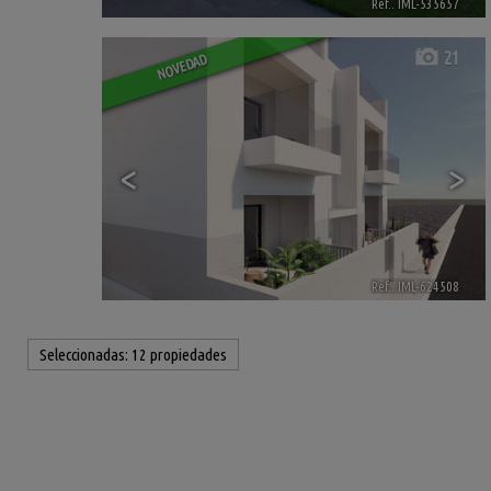
Ref.. IML-535657
🔗
21
NOVEDAD
<
>
Ref.. IML-624508
🔗
Seleccionadas:
12 propiedades