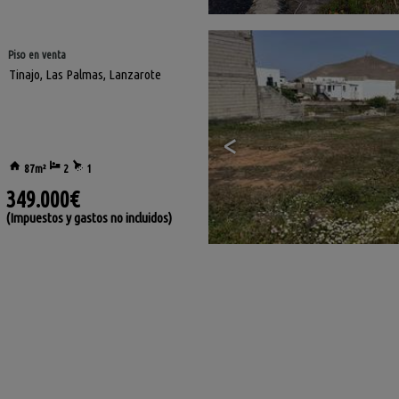
Piso en venta
Tinajo
,
Las Palmas, Lanzarote
<
87m²
2
1
349.000€
(Impuestos y gastos no incluidos)