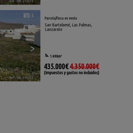
Ref.. IML-519078
🔗
4
Parcela/Finca en venta
San Bartolomé
,
Las Palmas,
Lanzarote
>
1.490m²
435.000€
4.350.000€
(Impuestos y gastos no incluidos)
Ref.. IML-369148
🔗