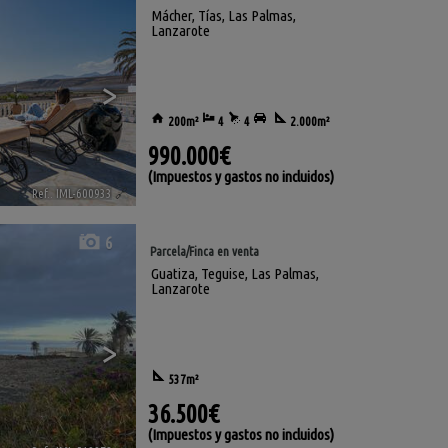
Mácher
,
Tías
,
Las Palmas,
Lanzarote
>
200m²
4
4
2.000m²
990.000€
(Impuestos y gastos no incluidos)
Ref.. IML-600933
🔗
6
Parcela/Finca en venta
Guatiza
,
Teguise
,
Las Palmas,
Lanzarote
>
537m²
36.500€
(Impuestos y gastos no incluidos)