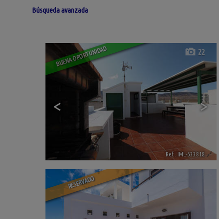
Búsqueda avanzada
BUENA OPORTUNIDAD
22
<
>
Ref.. IML-633818
🔗
RESERVADO